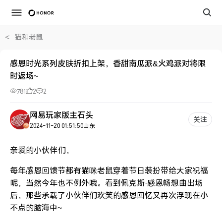
<
猫和老鼠
感恩时光系列皮肤折扣上架，香甜南瓜派&火鸡派对将限
时返场~
781
2
2
网易玩家版主石头
关注
2024-11-20 01:51:50
山东
亲爱的小伙伴们，
每年感恩回馈节都有猫咪老鼠穿着节日装扮带给大家祝福
呢，当然今年也不例外哦。看到佩克斯·感恩畅想曲出场
后，那些承载了小伙伴们欢笑的感恩回忆又再次浮现在小
不点的脑海中~