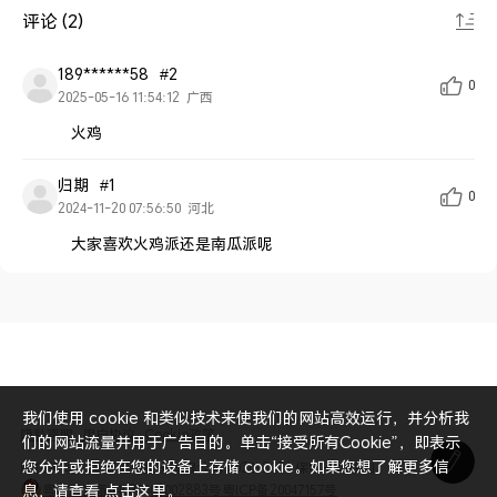
评论 (2)
189******58
#2
0
2025-05-16 11:54:12
广西
火鸡
归期
#1
0
2024-11-20 07:56:50
河北
大家喜欢火鸡派还是南瓜派呢
我们使用 cookie 和类似技术来使我们的网站高效运行，并分析我
隐私声明
用户协议
Cookie政策
们的网站流量并用于广告目的。单击“接受所有Cookie”，即表示
您允许或拒绝在您的设备上存储 cookie。如果您想了解更多信
版权所有 © 荣耀终端股份有限公司 2020-2026 保留一切权利。
粤公网安备44030002002883号
粤ICP备20047157号
息，请查看
点击这里
。