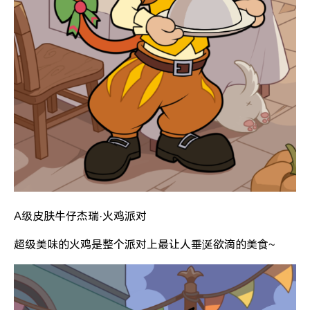
A级皮肤牛仔杰瑞·火鸡派对
超级美味的火鸡是整个派对上最让人垂涎欲滴的美食~