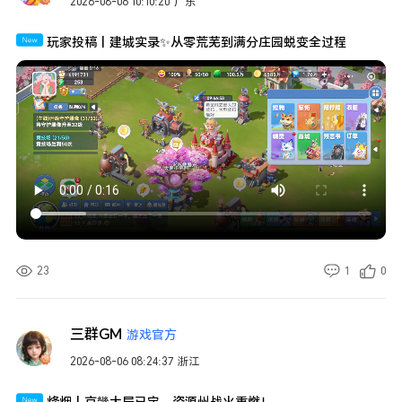
2026-08-06 10:10:20
广东
玩家投稿丨建城实录✨从零荒芜到满分庄园蜕变全过程
23
1
0
三群GM
游戏官方
2026-08-06 08:24:37
浙江
烽烟丨京畿大局已定，资源州战火重燃！