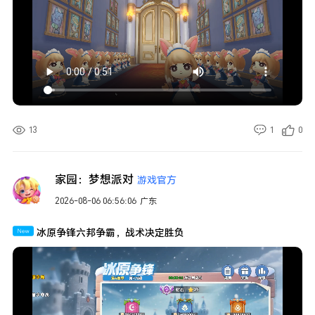
与【花的溟水深蓝】，虽战损被全面压制、始终处于下风，却仍未放弃反扑
——日前双方于【汾丘】附近对峙，【皇朝天下】今日突破防线，【戰九州】
预计今晚宣战汾丘；【花的溟水深蓝】同步宣战【星河璀璨】11级城【长
社】。面对对手的优
13
1
0
家园：梦想派对
游戏官方
2026-08-06 06:56:06
广东
冰原争锋六邦争霸，战术决定胜负