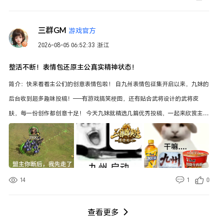
松散的小队，在一次次战火中淬炼成长，蜕变为不惧合围、患难与共的铁血同
盟。 征途之中，经历过孤军苦战，见证过伙伴离别，也邂逅新的同路人。潮起
三群GM
游戏官方
潮落之间，不变的是所有人同心相守、绝不舍弃彼此的信念。所谓江山，从来
2026-08-05 06:52:33
浙江
不是空洞称号，是无数主公彻夜驻守、浴血冲锋、相互扶持，一兵一城奋力打
下的疆土。 联盟征程：沉浮皆历练，绝境遇驰援 六赛季漫漫征途，【江山藏
整活不断！表情包还原主公真实精神状态！
龙】经历逆袭登顶，也曾陷入孤立死守的困局。没有顶尖高战阵容加持，缺少
简介：快来看看主公们的创意表情包啦！ 自九州表情包征集开启以来，九妹的
外部资源扶持，顺境之中不骄不躁，逆境来临绝不退缩。 从草根翻盘的亮眼开
后台收到超多趣味投稿！——有游戏搞笑梗图，还有贴合武将设计的武将皮
局，到几经动荡依旧坚守承诺的漫长沉淀，每一段赛程，都刻下属于他们独有
肤，每一份创作都创意十足！ 今天九妹就精选几篇优秀投稿，一起来欣赏主公
的风骨与情义。 铁盟驰援，共铸绝境荣光 Z4 赛季全区战局焦灼，防线重压难
们的脑洞大作！ ——以下内容来自玩家投稿，不代表官方立场 赛道一：表情包
扛，数次濒临失守。危难之际，盟友【天启楼】毅然奔赴支援，抽调精锐跨越
展示 大家亲手创作的三国趣味表情包，藏着各式各样的脑洞与笑点，征战九州
州界奔赴前线，合力稳
日常聊天、同盟团战都少不了表情包加持，下面主公的表情包每一张九妹都想
添加呢！ 投稿一：盟主你断后！ 投稿主公：小叽 九妹锐评：盟主你先扛一
14
1
0
会，我就先走啦~ 投稿二：九州启动 投稿主公：varick 九妹锐评： 所有人现
在直接九州启动！ 投稿三：干嘛... 投稿主公：时天 九妹锐评：休闲娱乐必备
查看更多
三件套！ 赛道二：武将皮肤设计分享 除了表情包投稿，各位主公制作的武将