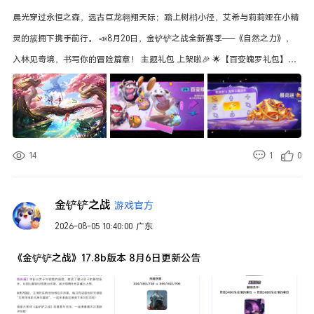
镇岳踏、贯日刃、战魂引，预装配后可在部曲栏快捷使用技能； (2) 当部曲委
晨光穿过永恒之森，远古巨龙翱翔天际；踏上树梢小径，艾希与莉莉娅在小精
托出去后操控者可正常使用其典籍技能. 3. 【山河弈阵】适当下调战争迷雾中
灵的簇拥下携手前行。 📣8月20日，金铲铲之战全新赛季——《自然之力》，
部曲的视野范围（逐鹿赛季《汉魏争锋》剧本生效） 4.【内政系统】在编队时
入林见奇境，书写你的冒险篇章！ 主题礼包 上架啦🎉 🌟【百变魄罗礼包】现
支持上阵委任武将，当确认上阵后将对其进行自动卸任 5.【个人信息】尚未加
已上架商城，礼包包含【魄罗】、【双剑华斩 魄罗】、【敲钟牛牛 魄罗】，
入联盟的主公统一称为“在野”状态 6.【活动相关】优化奇门遁甲偶尔出现战斗
购买礼包附赠赠品：3个攻击特效 魄罗滑板、魄罗华斩、魄罗敲钟，以及 魄罗
等待时长过久的问题（S3《凌空对决》及逐鹿赛季所有剧本均生效） 7.【活动
经典头像。 🎉首次进入礼包界面可以领取限时折扣券，折扣券有效期7天。感
相关】修
兴趣的弈士千万不要错过哦～ 📍活动时间：2026年8月6日--2026年9月16日
14
1
0
📍活动入口：游戏主界面--商城--主题礼包 寻宝送符石精粹活动 开启啦～ 🌟
弈士们通过完成登录、对局等任务即可获取寻宝机会，单次最高送10000符石
金铲铲之战
游戏官方
精粹！累计寻宝达到指定次数也可获得特殊强化符石～ 🎉单次寻宝可以找到9
2026-08-05 10:40:00
广东
个图标，找到符石精粹的图标即可获取对应数量的符石精粹；如果在单次寻宝
中，找到3个金铲铲，即可触发天选之人获得10000符石精粹的终极大奖！ 📍活
《金铲铲之战》17.8b版本 8月6日更新公告
动时间：2026年8月6日--2026年8月19日 📍活动入口：游戏主界面--事件--
活动 （详情请以游戏内为准）