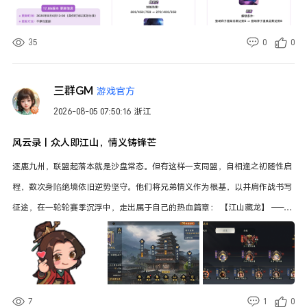
35
0
0
三群GM
游戏官方
2026-08-05 07:50:16
浙江
风云录丨众人即江山，情义铸锋芒
逐鹿九州，联盟起落本就是沙盘常态。但有这样一支同盟，自相逢之初随性启
程，数次身陷绝境依旧逆势坚守。他们将兄弟情义作为根基，以并肩作战书写
征途，在一轮轮赛季沉浮中，走出属于自己的热血篇章： 【江山藏龙】 ——内
容来自史官星尘投稿，不代表官方立场 联盟初遇：旧名载羁绊，相约赴九州
【江山藏龙】这个名号，承载着一众老友长久的羁绊。最初众人仅仅是旧友相
约、临时组队，踏入九州本只为休闲征战，不曾奢望称霸一方、割据中原。 可
乱世风云变幻，纷争不请自来。自 S1 扎根巴蜀，历经六个赛季的浮沉，这支
7
1
0