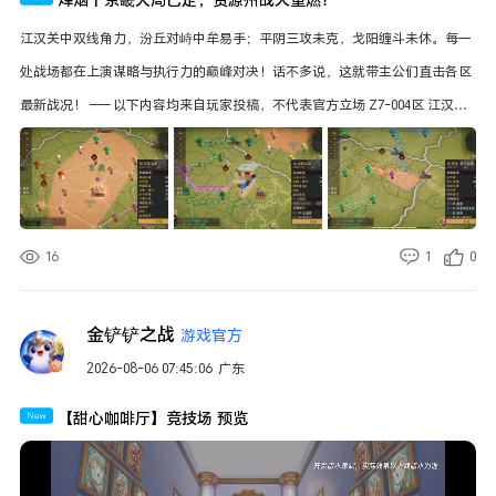
江汉关中双线角力，汾丘对峙中牟易手；平阴三攻未克，戈阳缠斗未休。每一
处战场都在上演谋略与执行力的巅峰对决！话不多说，这就带主公们直击各区
最新战况！ —— 以下内容均来自玩家投稿，不代表官方立场 Z7-004区 江汉以
一敌二，关中长驱直入 许昌已由【风起长林】拿下，【庆州府】【悍匪聚义】
等敌对联盟基本退出司隶，京畿大局初定，战火随即蔓延至资源州！ 江汉方
向，【兵临丶城下】联合【悍匪聚义】攻至九级城南郡附近，与【八荒六合】
展开持续对抗。面对以一敌二的严峻局面，【八荒六合】承受较大压力，双方
16
1
0
陷入僵持，目前以拖住对手、静候盟友支援为主。 关中方向，【北斗星璨】自
8级关口燕县长驱直入，已抢下【庆州府】五级城并继续推进，【风起长林】
金铲铲之战
游戏官方
同步支援策应。江汉僵持能否等来援军？关中攻势又将推进至何处？值得持续
2026-08-06 07:45:06
广东
关注！ Z7-007区 许昌落定，汾丘宣战在即 8月2日，【花的溟水深蓝】与【戰
九州】联手抢尾刀拿下许昌，战略重地归属落定。攻取许昌之际，【皇朝天
【甜心咖啡厅】竞技场 预览
下】曾宣战【戰九州】12级战略城池，但在【花的溟水深蓝】与【戰九州】的
联手支援下未能得手。 此后【皇朝天下】联合【恶人谷】结盟对抗【戰九州】