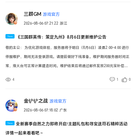
间会根据进度提前或延后 维护补偿 Ø 元宝*200（如未能按时完成维护，每延
三群GM
游戏官方
迟1小时开服增加元宝*100补偿） Ø 更新结束后，维护补偿以邮件形式发放给
2026-08-06 07:21:22
浙江
各位主公 更新内容一览 1. 【联盟拍卖】拍卖出价界面新增小键盘功能，可直
接输入最高出价的数额 2.【典籍系统】典籍系统优化以下功能（逐鹿赛季《虎
《三国群英传：策定九州》8月6日更新维护公告
步中原》生效） (1) 以下典籍技能支持预装配至指定部曲：定军矢、无锋甲、
敬的主公： 为优化游戏体验，服务器将于明日（8月6日）凌晨2:00-4:00 进行
镇岳踏、贯日刃、战魂引，预装配后可在部曲栏快捷使用技能； (2) 当部曲委
停服维护，期间无法登录游戏。请提前做好下线准备。维护期间服务器时间正
托出去后操控者可正常使用其典籍技能. 3. 【山河弈阵】适当下调战争迷雾中
常，烽火台可正常计算建造时间。维护结束后将通过邮件发放200元宝补偿。
部曲的视野范围（逐鹿赛季《汉魏争锋》剧本生效） 4.【内政系统】在编队时
如未能按时完成，则开服时间顺延，每延迟1小时增加100元宝补偿，感谢您的
支持上阵委任武将，当确认上阵后将对其进行自动卸任 5.【个人信息】尚未加
4
1
0
支持与理解！ 维护时间 Ø 8月6日（本周四）凌晨2:00-4:00 Ø 实际维护结束时
入联盟的主公统一称为“在野”状态 6.【活动相关】优化奇门遁甲偶尔出现战斗
间会根据进度提前或延后 维护补偿 Ø 元宝*200（如未能按时完成维护，每延
等待时长过久的问题（S3《凌空对决》及逐鹿赛季所有剧本均生效） 7.【活动
金铲铲之战
游戏官方
迟1小时开服增加元宝*100补偿） Ø 更新结束后，维护补偿以邮件形式发放给
相关】修
2026-08-06 07:18:02
广东
各位主公 更新内容一览 1. 【联盟拍卖】拍卖出价界面新增小键盘功能，可直
接输入最高出价的数额 2.【典籍系统】典籍系统优化以下功能（逐鹿赛季《虎
全新赛季自然之力即将开启!主题礼包和寻宝送符石精粹活动
步中原》生效） (1) 以下典籍技能支持预装配至指定部曲：定军矢、无锋甲、
详情一起来看看吧～